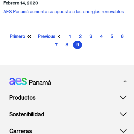
Febrero 14, 2020
AES Panamá aumenta su apuesta a las energías renovables
Paginación
Primero
Previous
1
2
3
4
5
6
Primera página
Página anterior
Página
Página
Página
Página
Página
Págin
7
8
9
Página
Página
Página actual
Footer: Panama
Productos
Sostenibilidad
Carreras