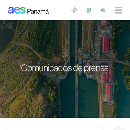
Pasar al contenido principal
Comunicados de prensa