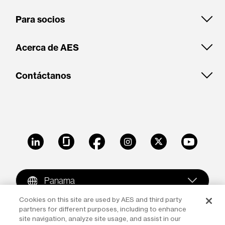
Para socios
Acerca de AES
Contáctanos
LinkedIn
Glassdoor
Facebook
Instagram
X
Youtube
Panama
Cookies on this site are used by AES and third party
partners for different purposes, including to enhance
Copyright © 2009-2026 The AES Corporation. All rights
site navigation, analyze site usage, and assist in our