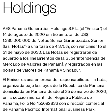
Holdings
AES Panam
á
Generation Holdings S.R.L. (el "Emisor") el
14 de agosto de 2020
emitió
un total de US$
1
.
380
.
000
.
000 de Notas Senior Garantizadas Senior
(las “Notas”) a una tasa de 4.375%
,
con vencimiento el
31 de mayo de 2030. Las Notas se registraron de
ac
ue
rd
o
a los lineamientos de la Superintendencia del
Mercado de Valores de Panam
á
y registrados en las
bolsas de valores de Panam
á
y Singapur.
El Emisor es una empresa de responsabilidad limitada,
organizada bajo las leyes de la Rep
ú
blica de Panam
á
,
domiciliada en Panam
á
desde el 25 de marzo de 2020,
en la sección mercantil del Registro Público de
Panam
á
, Folio No. 155692836 con dirección comercial
de Panamá Pacífico, International Business Park,