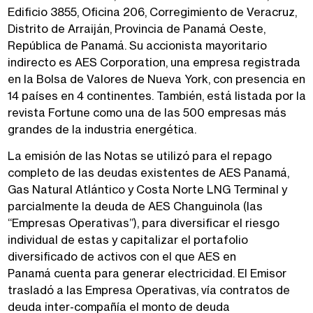
Edificio 3855, Oficina 206, Corregimiento de Veracruz,
Distrito de Arraiján, Provincia de Panamá Oeste,
República de Panamá. Su accionista mayoritario
indirecto es AES Corporation, una empresa registrada
en la Bolsa de Valores de Nueva York, con presencia en
14 países en 4 continentes. También, est
á
listada por la
revista Fortune como una de las 500 empresas más
grandes de la industria energética.
La emisión de las Notas se utilizó para el repago
completo de las deudas existentes de AES Panam
á
,
Gas Natural Atlántico y Costa Norte LNG Terminal y
parcialmente la deuda de AES Changuinola (las
“Empresas Operativas”), para diversificar el riesgo
individual
de
estas y capitalizar el portafolio
diversificado de activos con el que AES en
Panam
á
cuenta para generar electricidad. El Emisor
traslad
ó
a las Empresa Operativas
,
vía contratos de
deuda inter
-
compañ
í
a el monto de deuda