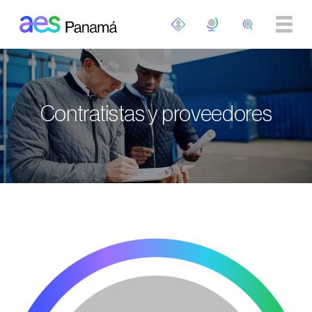
Pasar al contenido principal
Contratistas y proveedores