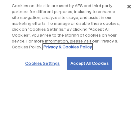
Cookies on this site are used by AES and third party
Para gestionar el riesgo en nuestra cadena de suministro,
partners for different purposes, including to enhance
establecemos estándares que incluyen:
site navigation, analyze site usage, and assist in our
marketing efforts. To manage or disable these cookies,
Planes de contingencia.
Entendemos que la cadena
click on “Cookies Settings.” By clicking “Accept All
de suministro desempeña un papel clave en la
Cookies”, you agree to the storing of cookies on your
minimización del tiempo de inactividad asociado con
device. For more information, please visit our Privacy &
Cookies Policy.
Privacy & Cookies Policy
los problemas de activos, ya que los eventos
inesperados de alto impacto pueden tener un efecto
negativo sustancial en el negocio. Hemos adoptado
Cookies Settings
Accept All Cookies
directrices para crear planes y/o procedimientos de
contingencia para identificar y responder a
incidentes y situaciones de emergencia, además de
mantener el funcionamiento continuo de activos
críticos. El mapeo adecuado de los proveedores
esenciales se incluye como parte de las actividades
de análisis de gasto, a la vez que identificamos
fuentes alternativas.
Stock y Relación de criticidad.
Incluimos la evaluación
de la criticidad de los diferentes activos y piezas
dentro del inventario, así como las herramientas de
planificación adecuadas para garantizar la