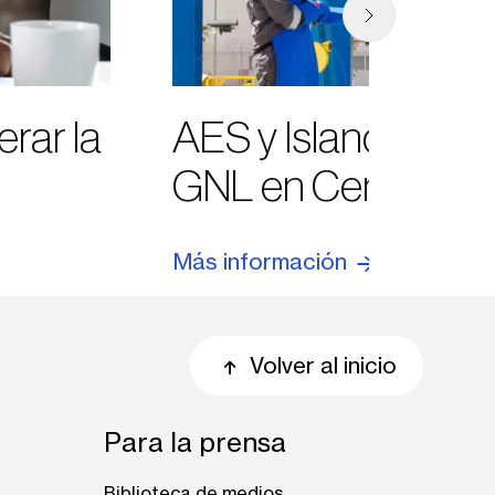
rar la
AES y Island Power
GNL en Centroamé
Más información
Volver al inicio
Para la prensa
Biblioteca de medios