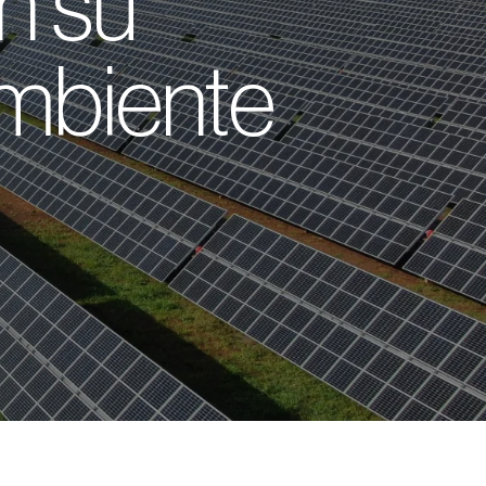
n su
mbiente