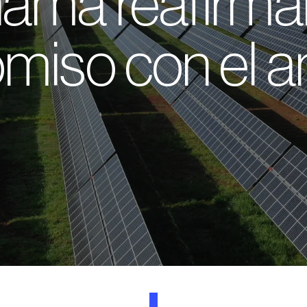
amá reafirma
miso con el a