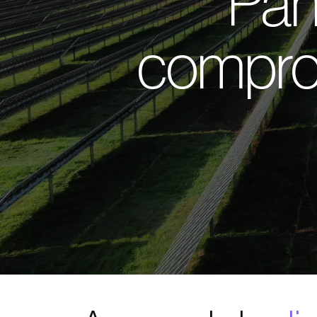
Pan
compro