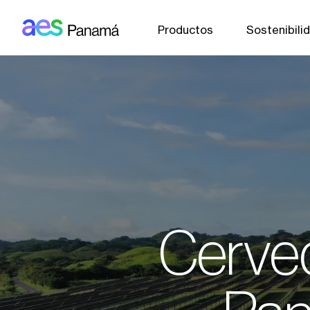
AES: Panama (main)
Pasar al contenido principal
Productos
Sostenibili
Cervec