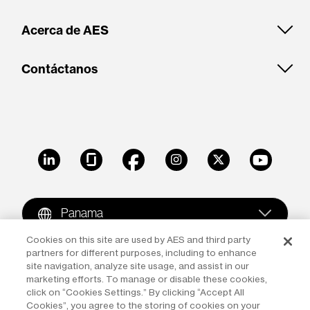
Acerca de AES
Contáctanos
LinkedIn
Glassdoor
Facebook
Instagram
X
Youtube
Panama
Cookies on this site are used by AES and third party
partners for different purposes, including to enhance
Copyright © 2009-2026 The AES Corporation. All rights
site navigation, analyze site usage, and assist in our
reserved.
Terms of Use
|
Privacy
marketing efforts. To manage or disable these cookies,
click on “Cookies Settings.” By clicking “Accept All
Reproduction in whole or in part in any form or medium
Cookies”, you agree to the storing of cookies on your