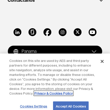
Contáctanos
LinkedIn
Glassdoor
Facebook
Instagram
X
Youtube
Panama
Cookies on this site are used by AES and third party
partners for different purposes, including to enhance
Copyright © 2009-2026 The AES Corporation. All rights
site navigation, analyze site usage, and assist in our
reserved.
Terms of Use
|
Privacy
marketing efforts. To manage or disable these cookies,
click on “Cookies Settings.” By clicking “Accept All
Reproduction in whole or in part in any form or medium
Cookies”, you agree to the storing of cookies on your
device. For more information, please visit our Privacy &
without the express written permission of The AES
Cookies Policy.
Privacy & Cookies Policy
Corporation is prohibited. AES and the AES logo are
trademarks of The AES Corporation.
Cookies Settings
Accept All Cookies