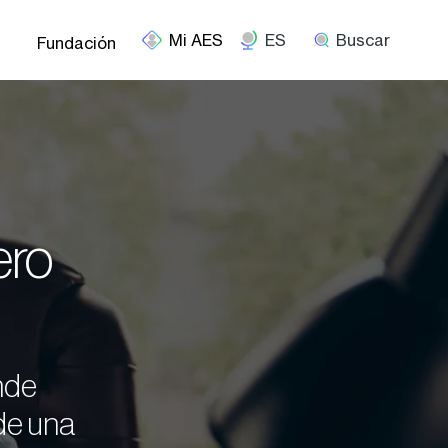
ES
Buscar
Fundación
ero
nde
de una