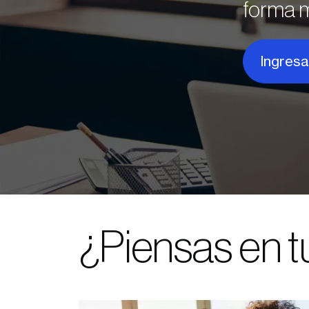
forma má
Ingresa
¿Piensas en t