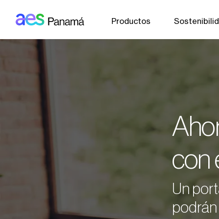
AES: Panama (main)
Pasar al contenido principal
Productos
Sostenibili
Ahor
con 
Un port
podrán 