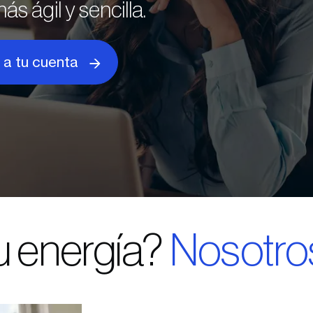
s ágil y sencilla.
 a tu cuenta
u energía?
Nosotros